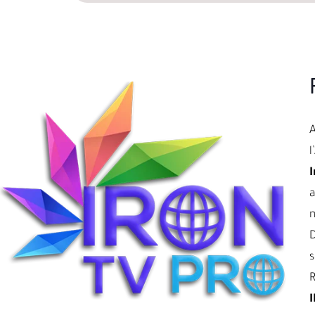
l
I
a
D
s
R