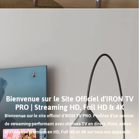
Bienvenue sur le Site Officiel d’IRON TV
PRO | Streaming HD, Full HD & 4K
Bienvenue sur le site officiel d’IRON TV PRO. Profitez d’un service
de streaming performant avec chaînes TV en direct, films, séries
et contenus premium en HD, Full HD et 4K sur tous vos appareils