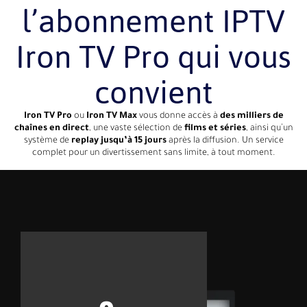
l’abonnement IPTV
Iron TV Pro qui vous
convient
Iron TV Pro
ou
Iron TV Max
vous donne accès à
des milliers de
chaînes en direct
, une vaste sélection de
films et séries
, ainsi qu’un
système de
replay jusqu’à 15 jours
après la diffusion. Un service
complet pour un divertissement sans limite, à tout moment.