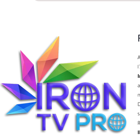
l
I
a
D
s
R