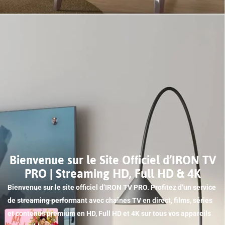
Bienvenue sur le Site Officiel d’IRON TV
PRO | Streaming HD, Full HD & 4K
Bienvenue sur le site officiel d’IRON TV PRO. Profitez d’un service
de streaming performant avec chaînes TV en direct, films, séries
et contenus premium en HD, Full HD et 4K sur tous vos appareils