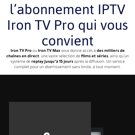
l’abonnement IPTV
Iron TV Pro qui vous
convient
Iron TV Pro
ou
Iron TV Max
vous donne accès à
des milliers de
chaînes en direct
, une vaste sélection de
films et séries
, ainsi qu’un
système de
replay jusqu’à 15 jours
après la diffusion. Un service
complet pour un divertissement sans limite, à tout moment.