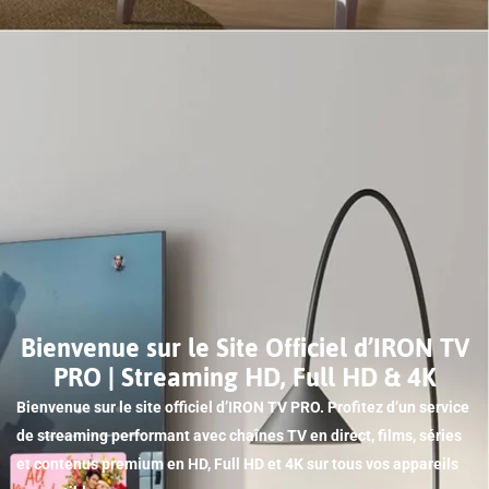
Bienvenue sur le Site Officiel d’IRON TV
PRO | Streaming HD, Full HD & 4K
Bienvenue sur le site officiel d’IRON TV PRO. Profitez d’un service
de streaming performant avec chaînes TV en direct, films, séries
et contenus premium en HD, Full HD et 4K sur tous vos appareils