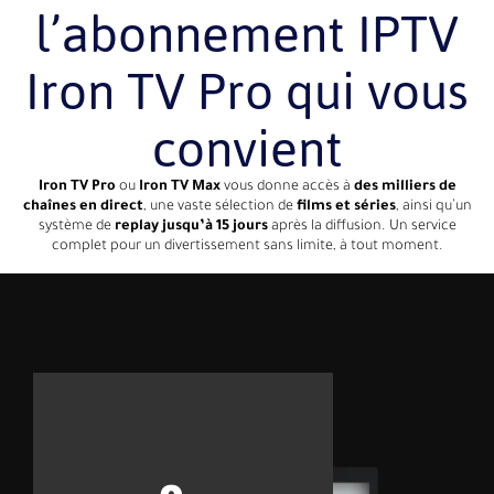
l’abonnement IPTV
Iron TV Pro qui vous
convient
Iron TV Pro
ou
Iron TV Max
vous donne accès à
des milliers de
chaînes en direct
, une vaste sélection de
films et séries
, ainsi qu’un
système de
replay jusqu’à 15 jours
après la diffusion. Un service
complet pour un divertissement sans limite, à tout moment.