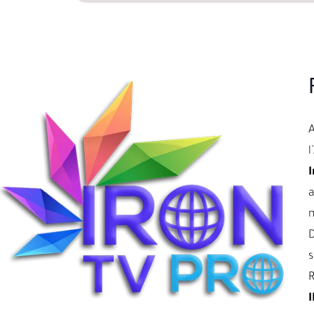
l
I
a
D
s
R