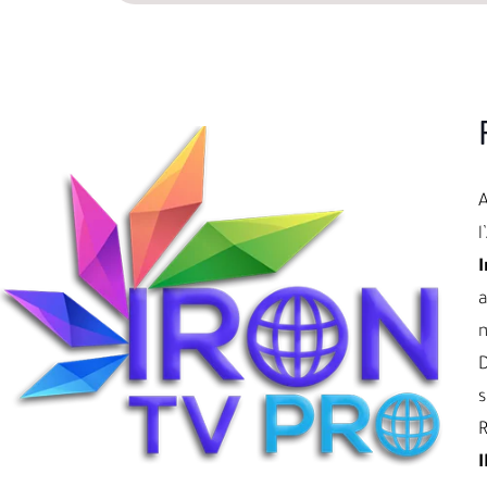
l
I
a
D
s
R