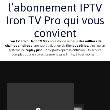
l’abonnement IPTV
Iron TV Pro qui vous
convient
Iron TV Pro
ou
Iron TV Max
vous donne accès à
des milliers de
chaînes en direct
, une vaste sélection de
films et séries
, ainsi qu’un
système de
replay jusqu’à 15 jours
après la diffusion. Un service
complet pour un divertissement sans limite, à tout moment.