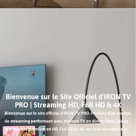
Bienvenue sur le Site Officiel d’IRON TV
PRO | Streaming HD, Full HD & 4K
Bienvenue sur le site officiel d’IRON TV PRO. Profitez d’un service
de streaming performant avec chaînes TV en direct, films, séries
et contenus premium en HD, Full HD et 4K sur tous vos appareils