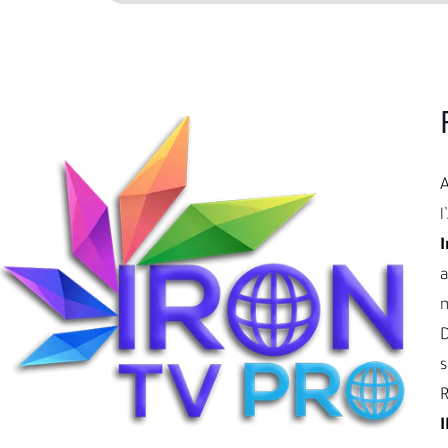
l
I
a
D
s
R