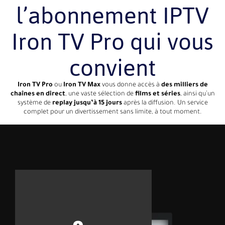
l’abonnement IPTV
Iron TV Pro qui vous
convient
Iron TV Pro
ou
Iron TV Max
vous donne accès à
des milliers de
chaînes en direct
, une vaste sélection de
films et séries
, ainsi qu’un
système de
replay jusqu’à 15 jours
après la diffusion. Un service
complet pour un divertissement sans limite, à tout moment.