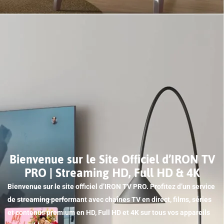
Bienvenue sur le Site Officiel d’IRON TV
PRO | Streaming HD, Full HD & 4K
Bienvenue sur le site officiel d’IRON TV PRO. Profitez d’un service
de streaming performant avec chaînes TV en direct, films, séries
et contenus premium en HD, Full HD et 4K sur tous vos appareils