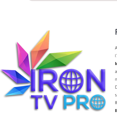
l
I
a
D
s
R