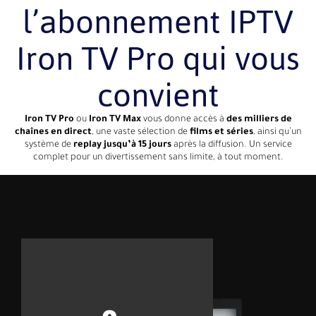
l’abonnement IPTV
Iron TV Pro qui vous
convient
Iron TV Pro
ou
Iron TV Max
vous donne accès à
des milliers de
chaînes en direct
, une vaste sélection de
films et séries
, ainsi qu’un
système de
replay jusqu’à 15 jours
après la diffusion. Un service
complet pour un divertissement sans limite, à tout moment.