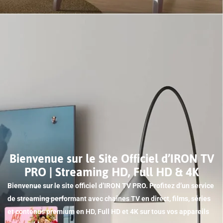
Bienvenue sur le Site Officiel d’IRON TV
PRO | Streaming HD, Full HD & 4K
Bienvenue sur le site officiel d’IRON TV PRO. Profitez d’un service
de streaming performant avec chaînes TV en direct, films, séries
et contenus premium en HD, Full HD et 4K sur tous vos appareils