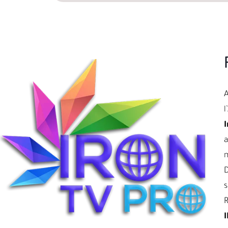
l
I
a
D
s
R