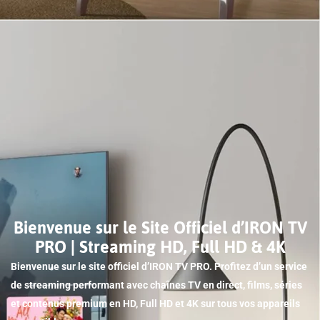
Bienvenue sur le Site Officiel d’IRON TV
PRO | Streaming HD, Full HD & 4K
Bienvenue sur le site officiel d’IRON TV PRO. Profitez d’un service
de streaming performant avec chaînes TV en direct, films, séries
et contenus premium en HD, Full HD et 4K sur tous vos appareils