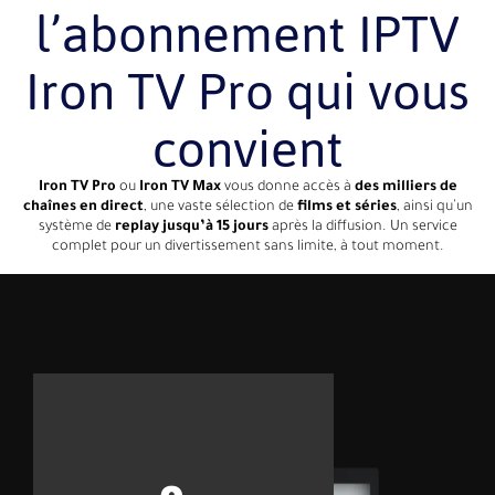
l’abonnement IPTV
Iron TV Pro qui vous
convient
Iron TV Pro
ou
Iron TV Max
vous donne accès à
des milliers de
chaînes en direct
, une vaste sélection de
films et séries
, ainsi qu’un
système de
replay jusqu’à 15 jours
après la diffusion. Un service
complet pour un divertissement sans limite, à tout moment.