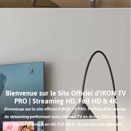
Bienvenue sur le Site Officiel d’IRON TV
PRO | Streaming HD, Full HD & 4K
Bienvenue sur le site officiel d’IRON TV PRO. Profitez d’un service
de streaming performant avec chaînes TV en direct, films, séries
et contenus premium en HD, Full HD et 4K sur tous vos appareils