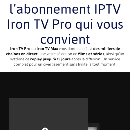
l’abonnement IPTV
Iron TV Pro qui vous
convient
Iron TV Pro
ou
Iron TV Max
vous donne accès à
des milliers de
chaînes en direct
, une vaste sélection de
films et séries
, ainsi qu’un
système de
replay jusqu’à 15 jours
après la diffusion. Un service
complet pour un divertissement sans limite, à tout moment.