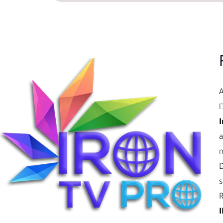
l
I
a
D
s
R