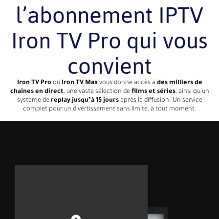
l’abonnement IPTV
Iron TV Pro qui vous
convient
Iron TV Pro
ou
Iron TV Max
vous donne accès à
des milliers de
chaînes en direct
, une vaste sélection de
films et séries
, ainsi qu’un
système de
replay jusqu’à 15 jours
après la diffusion. Un service
complet pour un divertissement sans limite, à tout moment.