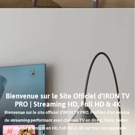
Bienvenue sur le Site Officiel d’IRON TV
PRO | Streaming HD, Full HD & 4K
Bienvenue sur le site officiel d’IRON TV PRO. Profitez d’un service
de streaming performant avec chaînes TV en direct, films, séries
et contenus premium en HD, Full HD et 4K sur tous vos appareils