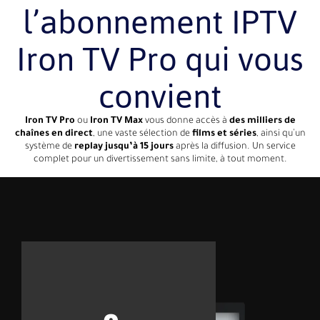
l’abonnement IPTV
Iron TV Pro qui vous
convient
Iron TV Pro
ou
Iron TV Max
vous donne accès à
des milliers de
chaînes en direct
, une vaste sélection de
films et séries
, ainsi qu’un
système de
replay jusqu’à 15 jours
après la diffusion. Un service
complet pour un divertissement sans limite, à tout moment.