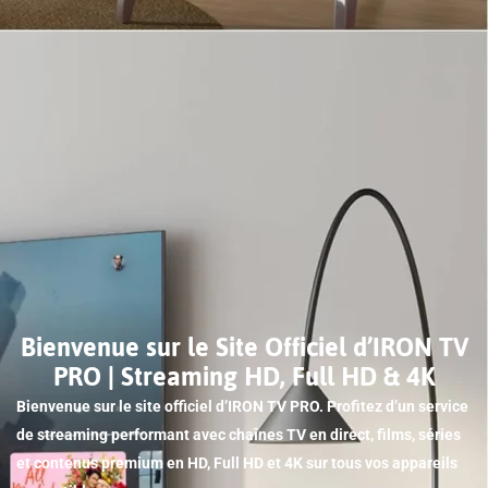
Bienvenue sur le Site Officiel d’IRON TV
PRO | Streaming HD, Full HD & 4K
Bienvenue sur le site officiel d’IRON TV PRO. Profitez d’un service
de streaming performant avec chaînes TV en direct, films, séries
et contenus premium en HD, Full HD et 4K sur tous vos appareils