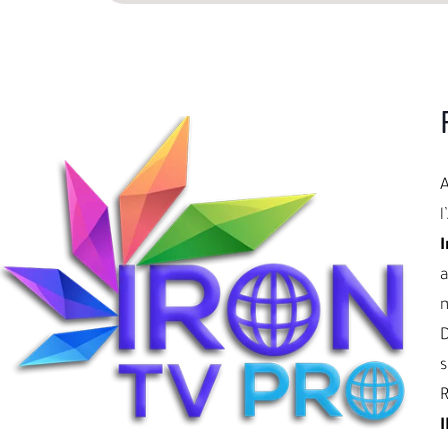
l
I
a
D
s
R