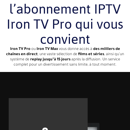
l’abonnement IPTV
Iron TV Pro qui vous
convient
Iron TV Pro
ou
Iron TV Max
vous donne accès à
des milliers de
chaînes en direct
, une vaste sélection de
films et séries
, ainsi qu’un
système de
replay jusqu’à 15 jours
après la diffusion. Un service
complet pour un divertissement sans limite, à tout moment.