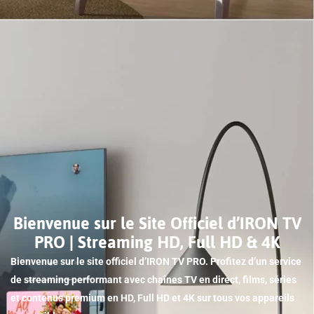
Bienvenue sur le Site Officiel d’IRON TV
PRO | Streaming HD, Full HD & 4K
Bienvenue sur le site officiel d’IRON TV PRO. Profitez d’un service
de streaming performant avec chaînes TV en direct, films, séries
et contenus premium en HD, Full HD et 4K sur tous vos appareils