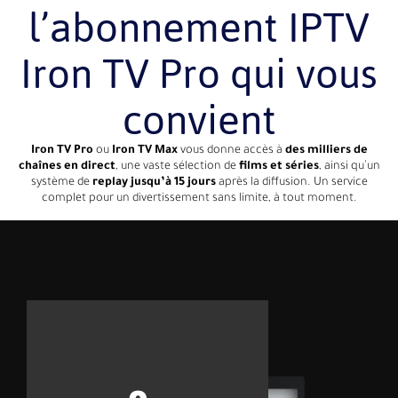
l’abonnement IPTV
Iron TV Pro qui vous
convient
Iron TV Pro
ou
Iron TV Max
vous donne accès à
des milliers de
chaînes en direct
, une vaste sélection de
films et séries
, ainsi qu’un
système de
replay jusqu’à 15 jours
après la diffusion. Un service
complet pour un divertissement sans limite, à tout moment.