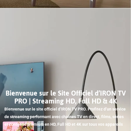
Bienvenue sur le Site Officiel d’IRON TV
PRO | Streaming HD, Full HD & 4K
Bienvenue sur le site officiel d’IRON TV PRO. Profitez d’un service
de streaming performant avec chaînes TV en direct, films, séries
et contenus premium en HD, Full HD et 4K sur tous vos appareils