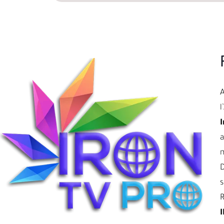
l
I
a
D
s
R