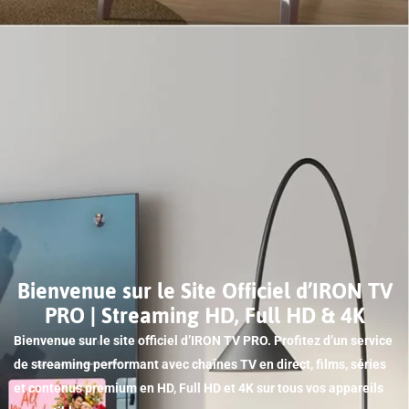
Bienvenue sur le Site Officiel d’IRON TV
PRO | Streaming HD, Full HD & 4K
Bienvenue sur le site officiel d’IRON TV PRO. Profitez d’un service
de streaming performant avec chaînes TV en direct, films, séries
et contenus premium en HD, Full HD et 4K sur tous vos appareils