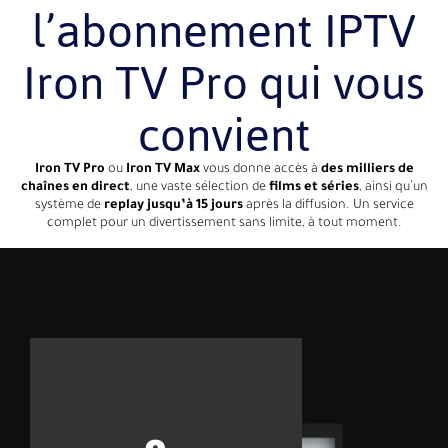
l’abonnement IPTV
Iron TV Pro qui vous
convient
Iron TV Pro
ou
Iron TV Max
vous donne accès à
des milliers de
chaînes en direct
, une vaste sélection de
films et séries
, ainsi qu’un
système de
replay jusqu’à 15 jours
après la diffusion. Un service
complet pour un divertissement sans limite, à tout moment.