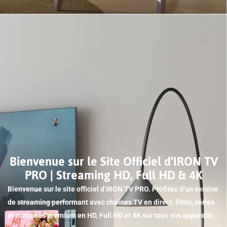
Bienvenue sur le Site Officiel d’IRON TV
PRO | Streaming HD, Full HD & 4K
Bienvenue sur le site officiel d’IRON TV PRO. Profitez d’un service
de streaming performant avec chaînes TV en direct, films, séries
et contenus premium en HD, Full HD et 4K sur tous vos appareils