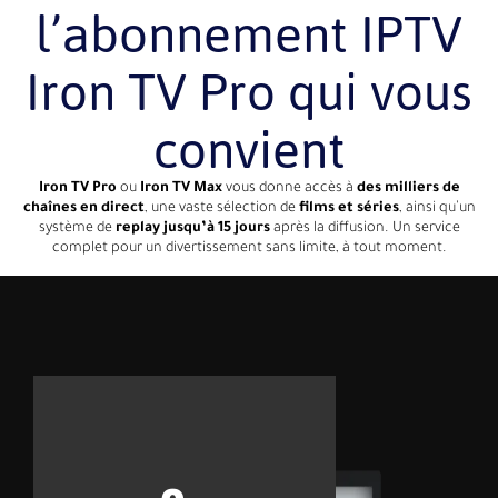
l’abonnement IPTV
Iron TV Pro qui vous
convient
Iron TV Pro
ou
Iron TV Max
vous donne accès à
des milliers de
chaînes en direct
, une vaste sélection de
films et séries
, ainsi qu’un
système de
replay jusqu’à 15 jours
après la diffusion. Un service
complet pour un divertissement sans limite, à tout moment.