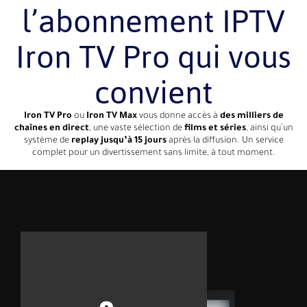
l’abonnement IPTV
Iron TV Pro qui vous
convient
Iron TV Pro
ou
Iron TV Max
vous donne accès à
des milliers de
chaînes en direct
, une vaste sélection de
films et séries
, ainsi qu’un
système de
replay jusqu’à 15 jours
après la diffusion. Un service
complet pour un divertissement sans limite, à tout moment.