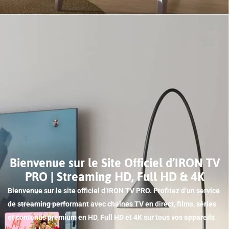
Bienvenue sur le Site Officiel d’IRON TV
PRO | Streaming HD, Full HD & 4K
Bienvenue sur le site officiel d’IRON TV PRO. Profitez d’un service
de streaming performant avec chaînes TV en direct, films, séries
et contenus premium en HD, Full HD et 4K sur tous vos appareils