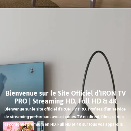
Bienvenue sur le Site Officiel d’IRON TV
PRO | Streaming HD, Full HD & 4K
Bienvenue sur le site officiel d’IRON TV PRO. Profitez d’un service
de streaming performant avec chaînes TV en direct, films, séries
et contenus premium en HD, Full HD et 4K sur tous vos appareils