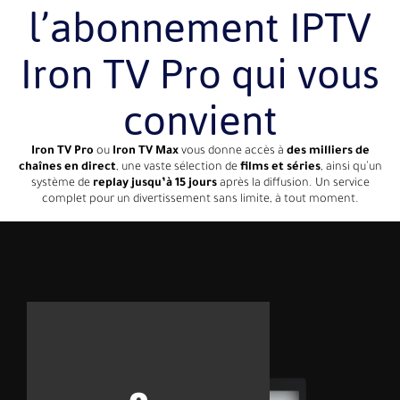
l’abonnement IPTV
Iron TV Pro qui vous
convient
Iron TV Pro
ou
Iron TV Max
vous donne accès à
des milliers de
chaînes en direct
, une vaste sélection de
films et séries
, ainsi qu’un
système de
replay jusqu’à 15 jours
après la diffusion. Un service
complet pour un divertissement sans limite, à tout moment.