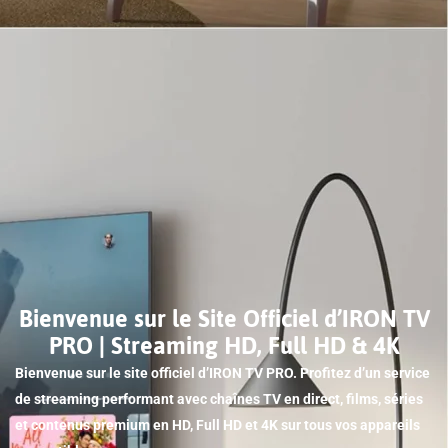
Bienvenue sur le Site Officiel d’IRON TV
PRO | Streaming HD, Full HD & 4K
Bienvenue sur le site officiel d’IRON TV PRO. Profitez d’un service
de streaming performant avec chaînes TV en direct, films, séries
et contenus premium en HD, Full HD et 4K sur tous vos appareils