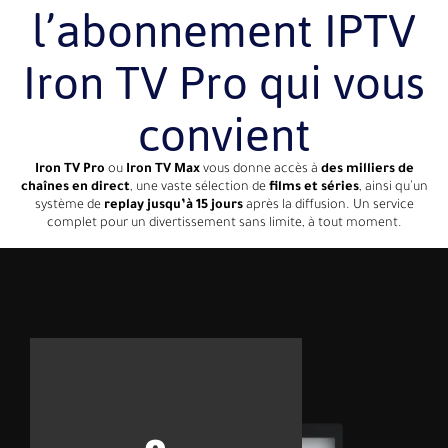
l’abonnement IPTV
Iron TV Pro qui vous
convient
Iron TV Pro
ou
Iron TV Max
vous donne accès à
des milliers de
chaînes en direct
, une vaste sélection de
films et séries
, ainsi qu’un
système de
replay jusqu’à 15 jours
après la diffusion. Un service
complet pour un divertissement sans limite, à tout moment.