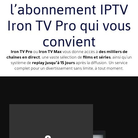
l’abonnement IPTV
Iron TV Pro qui vous
convient
Iron TV Pro
ou
Iron TV Max
vous donne accès à
des milliers de
chaînes en direct
, une vaste sélection de
films et séries
, ainsi qu’un
système de
replay jusqu’à 15 jours
après la diffusion. Un service
complet pour un divertissement sans limite, à tout moment.