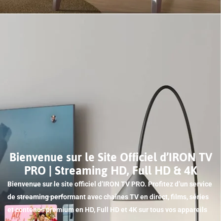
Bienvenue sur le Site Officiel d’IRON TV
PRO | Streaming HD, Full HD & 4K
Bienvenue sur le site officiel d’IRON TV PRO. Profitez d’un service
de streaming performant avec chaînes TV en direct, films, séries
et contenus premium en HD, Full HD et 4K sur tous vos appareils