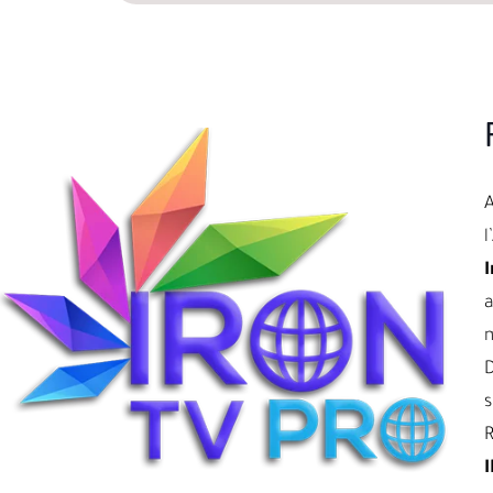
l
I
a
D
s
R