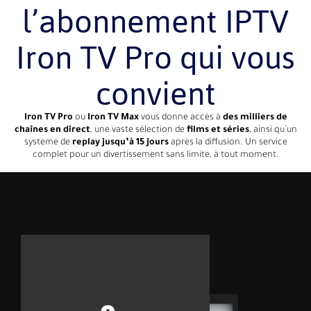
l’abonnement IPTV
Iron TV Pro qui vous
convient
Iron TV Pro
ou
Iron TV Max
vous donne accès à
des milliers de
chaînes en direct
, une vaste sélection de
films et séries
, ainsi qu’un
système de
replay jusqu’à 15 jours
après la diffusion. Un service
complet pour un divertissement sans limite, à tout moment.