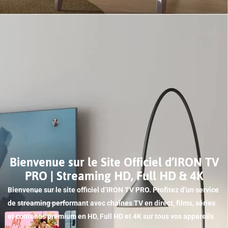
Bienvenue sur le Site Officiel d’IRON TV
PRO | Streaming HD, Full HD & 4K
Bienvenue sur le site officiel d’IRON TV PRO. Profitez d’un service
de streaming performant avec chaînes TV en direct, films, séries
et contenus premium en HD, Full HD et 4K sur tous vos appareils