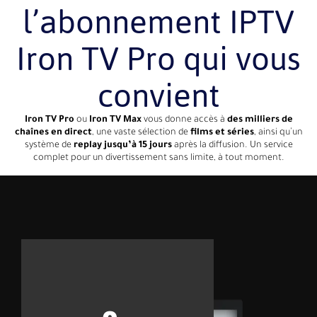
l’abonnement IPTV
Iron TV Pro qui vous
convient
Iron TV Pro
ou
Iron TV Max
vous donne accès à
des milliers de
chaînes en direct
, une vaste sélection de
films et séries
, ainsi qu’un
système de
replay jusqu’à 15 jours
après la diffusion. Un service
complet pour un divertissement sans limite, à tout moment.