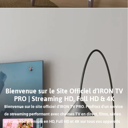
Bienvenue sur le Site Officiel d’IRON TV
PRO | Streaming HD, Full HD & 4K
Bienvenue sur le site officiel d’IRON TV PRO. Profitez d’un service
de streaming performant avec chaînes TV en direct, films, séries
et contenus premium en HD, Full HD et 4K sur tous vos appareils