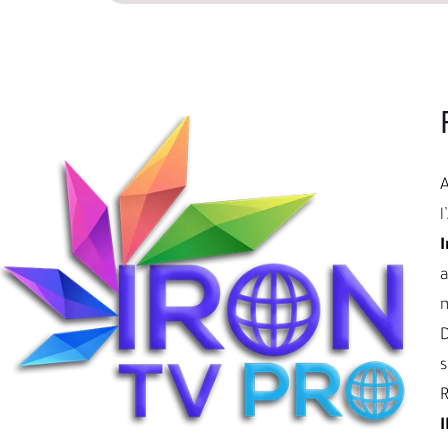
l
I
a
D
s
R