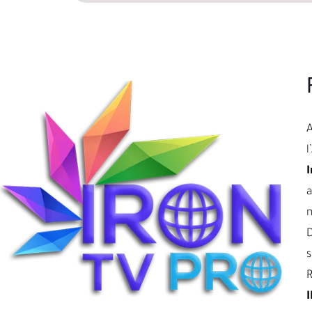
l
I
a
D
s
R