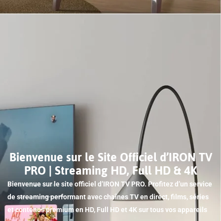
Bienvenue sur le Site Officiel d’IRON TV
PRO | Streaming HD, Full HD & 4K
Bienvenue sur le site officiel d’IRON TV PRO. Profitez d’un service
de streaming performant avec chaînes TV en direct, films, séries
et contenus premium en HD, Full HD et 4K sur tous vos appareils