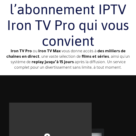
l’abonnement IPTV
Iron TV Pro qui vous
convient
Iron TV Pro
ou
Iron TV Max
vous donne accès à
des milliers de
chaînes en direct
, une vaste sélection de
films et séries
, ainsi qu’un
système de
replay jusqu’à 15 jours
après la diffusion. Un service
complet pour un divertissement sans limite, à tout moment.