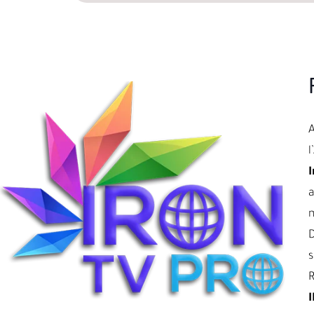
l
I
a
D
s
R