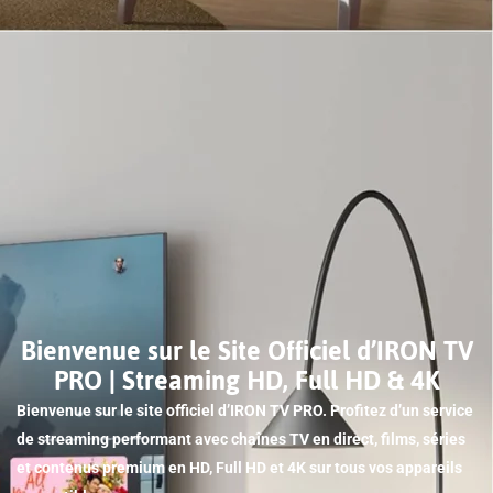
Bienvenue sur le Site Officiel d’IRON TV
PRO | Streaming HD, Full HD & 4K
Bienvenue sur le site officiel d’IRON TV PRO. Profitez d’un service
de streaming performant avec chaînes TV en direct, films, séries
et contenus premium en HD, Full HD et 4K sur tous vos appareils