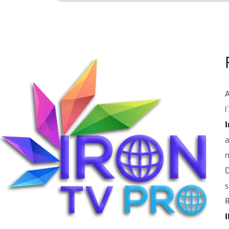
l
I
a
D
s
R