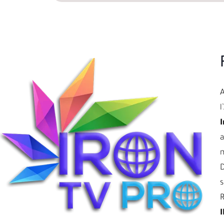
l
I
a
D
s
R