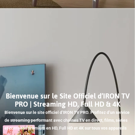
Bienvenue sur le Site Officiel d’IRON TV
PRO | Streaming HD, Full HD & 4K
Bienvenue sur le site officiel d’IRON TV PRO. Profitez d’un service
de streaming performant avec chaînes TV en direct, films, séries
et contenus premium en HD, Full HD et 4K sur tous vos appareils