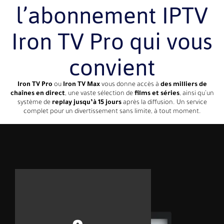
l’abonnement IPTV
Iron TV Pro qui vous
convient
Iron TV Pro
ou
Iron TV Max
vous donne accès à
des milliers de
chaînes en direct
, une vaste sélection de
films et séries
, ainsi qu’un
système de
replay jusqu’à 15 jours
après la diffusion. Un service
complet pour un divertissement sans limite, à tout moment.