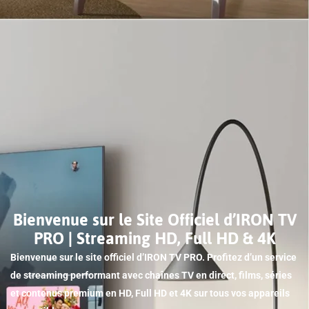
Bienvenue sur le Site Officiel d’IRON TV
PRO | Streaming HD, Full HD & 4K
Bienvenue sur le site officiel d’IRON TV PRO. Profitez d’un service
de streaming performant avec chaînes TV en direct, films, séries
et contenus premium en HD, Full HD et 4K sur tous vos appareils