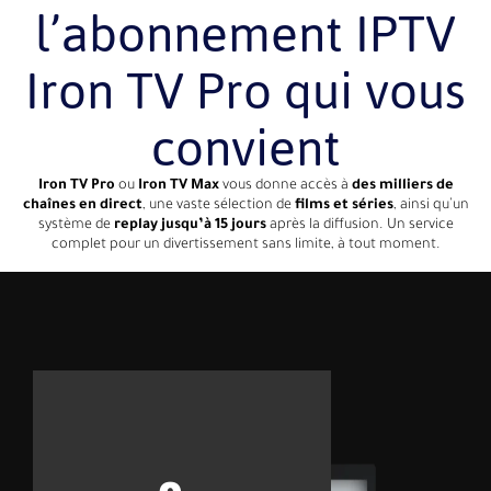
l’abonnement IPTV
Iron TV Pro qui vous
convient
Iron TV Pro
ou
Iron TV Max
vous donne accès à
des milliers de
chaînes en direct
, une vaste sélection de
films et séries
, ainsi qu’un
système de
replay jusqu’à 15 jours
après la diffusion. Un service
complet pour un divertissement sans limite, à tout moment.