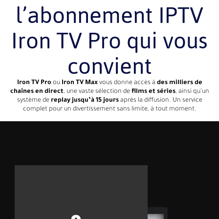
l’abonnement IPTV
Iron TV Pro qui vous
convient
Iron TV Pro
ou
Iron TV Max
vous donne accès à
des milliers de
chaînes en direct
, une vaste sélection de
films et séries
, ainsi qu’un
système de
replay jusqu’à 15 jours
après la diffusion. Un service
complet pour un divertissement sans limite, à tout moment.