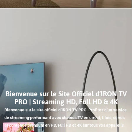
Bienvenue sur le Site Officiel d’IRON TV
PRO | Streaming HD, Full HD & 4K
Bienvenue sur le site officiel d’IRON TV PRO. Profitez d’un service
de streaming performant avec chaînes TV en direct, films, séries
et contenus premium en HD, Full HD et 4K sur tous vos appareils