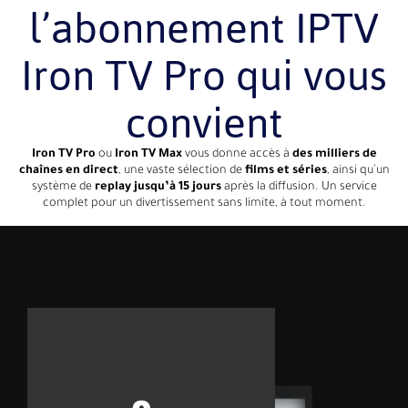
l’abonnement IPTV
Iron TV Pro qui vous
convient
Iron TV Pro
ou
Iron TV Max
vous donne accès à
des milliers de
chaînes en direct
, une vaste sélection de
films et séries
, ainsi qu’un
système de
replay jusqu’à 15 jours
après la diffusion. Un service
complet pour un divertissement sans limite, à tout moment.