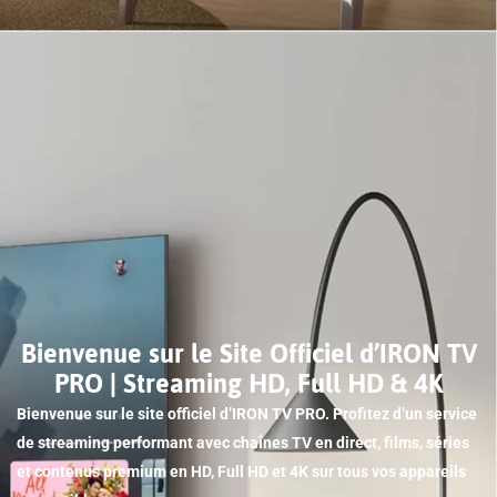
Bienvenue sur le Site Officiel d’IRON TV
PRO | Streaming HD, Full HD & 4K
Bienvenue sur le site officiel d’IRON TV PRO. Profitez d’un service
de streaming performant avec chaînes TV en direct, films, séries
et contenus premium en HD, Full HD et 4K sur tous vos appareils