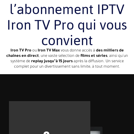
l’abonnement IPTV
Iron TV Pro qui vous
convient
Iron TV Pro
ou
Iron TV Max
vous donne accès à
des milliers de
chaînes en direct
, une vaste sélection de
films et séries
, ainsi qu’un
système de
replay jusqu’à 15 jours
après la diffusion. Un service
complet pour un divertissement sans limite, à tout moment.