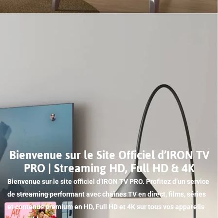
Bienvenue sur le Site Officiel d’IRON TV
PRO | Streaming HD, Full HD & 4K
Bienvenue sur le site officiel d’IRON TV PRO. Profitez d’un service
de streaming performant avec chaînes TV en direct, films, séries
et contenus premium en HD, Full HD et 4K sur tous vos appareils